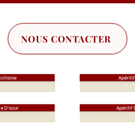
NOUS CONTACTER
ccitanie
Apériti
te D'azur
Apéritif