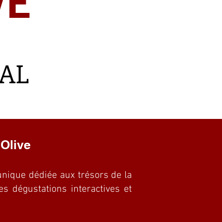
VE
RAL
'Olive
unique dédiée aux trésors de la
s dégustations interactives et