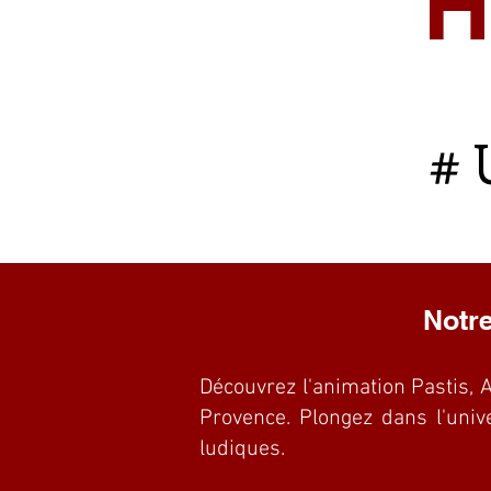
H
# 
Notre
Découvrez l'animation Pastis, 
Provence. Plongez dans l'univ
ludiques.