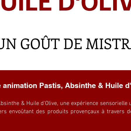
UILE D'OLI
UN GOÛT DE MIST
 animation Pastis, Absinthe & Huile d
Absinthe & Huile d'Olive, une expérience sensorielle 
ers envoûtant des produits provençaux à travers de